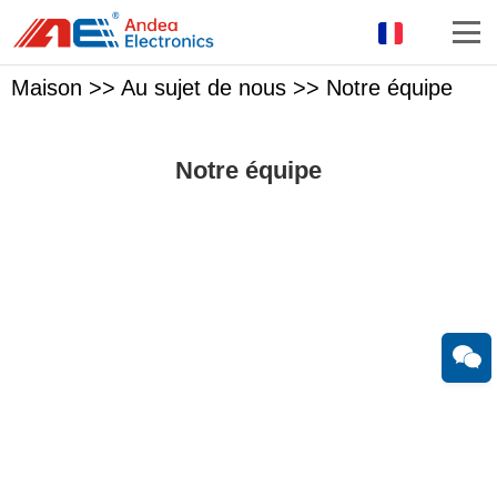
Maison
>>
Au sujet de nous
>>
Notre équipe
Notre équipe
Avec 18 ans d'expérience dans la recherche et le
développement de lecteurs RFID et d'antennes,
Ltd est l'une des sociétés de solutions matérielles RFID les
plus professionnelles en Chine.