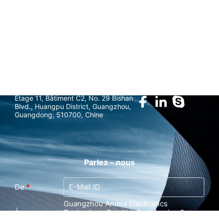
marketing@gzandea.com
Suivez - nous
Étage 11, Bâtiment C2, No. 29 Bishan
Blvd., Huangpu District, Guangzhou,
Guangdong, 510700, Chine
Parlez - nous
De
*
Guangzhou Andea Electronics
À
Technology Co., Ltd. (Last Login : 0