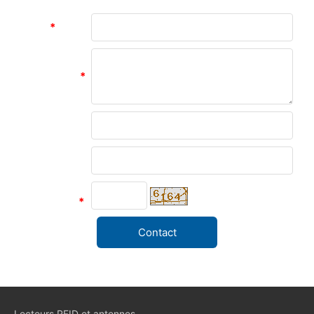
hours 47 minutes ago)
Objet
*
Information
*
Nom
Unité
Code de
vérification
*
Lecteurs RFID et antennes