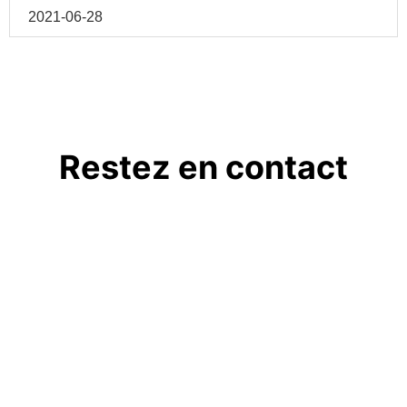
2021-06-28
Restez en contact
Avec 18 ans d'expérience dans la recherche et le
développement de lecteurs RFID et d'antennes,
Ltd est l'une des sociétés de solutions matérielles RFID les
plus professionnelles en Chine.