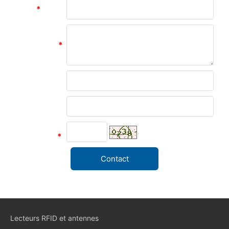
Objet
*
Information
*
Nom
Unité
Code de
vérification
*
Lecteurs RFID et antennes