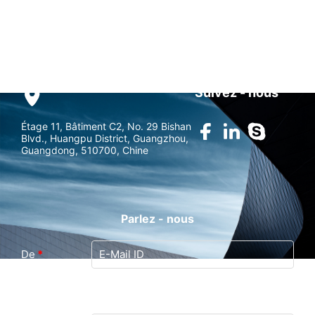
marketing@gzandea.com
Suivez - nous
Étage 11, Bâtiment C2, No. 29 Bishan
Blvd., Huangpu District, Guangzhou,
Guangdong, 510700, Chine
Parlez - nous
De
*
Guangzhou Andea Electronics
À
Technology Co., Ltd. (Last Login : 0
hours 47 minutes ago)