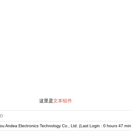
这里是
文本组件
u Andea Electronics Technology Co., Ltd. (Last Login : 0 hours 47 mi