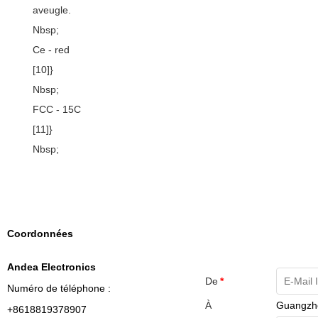
aveugle.
Nbsp;
Ce - red
[10]}
Nbsp;
FCC - 15C
[11]}
Nbsp;
Coordonnées
Andea Electronics
De
*
Numéro de téléphone :
À
Guangzho
+8618819378907