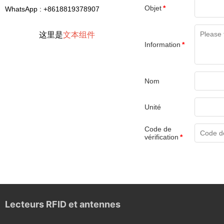
Objet
*
WhatsApp : +8618819378907
这里是
文本组件
Information
*
Nom
Unité
Code de
vérification
*
Lecteurs RFID et antennes